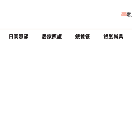
意
日間照顧
居家照護
銀養餐
銀髮輔具